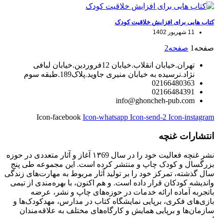
کتاب هایی برای افزایش خلاقیت کودک
11 شهریور 1402
صفحه
1
صفحه
2
تهران.خیابان انقلاب.خیابان 12فروردین.خیابان لبافی
نژاد.نرسیده به خیابان منیری جاوید.پلاک189.طبقه سوم
02166480363
02166484391
info@ghoncheh-pub.com
Icon-facebook
Icon-whatsapp
Icon-send-2
Icon-instagram
انتشارات غنچه
نشر غنچه فعالیت خود را در سال ۱۳69 آغاز و‌ آثار متعددی در حوزه‌
بزرگسال و کودک چاپ و منتشر کرده است. این مجموعه طی پنج
سال گذشته، تمرکز خود را بر تولید آثار مربوط به مهارت‌های زندگی
و‌اندیشه‌ کودکان قرار داده است. و هم اکنون، با بهره‌مندی از تیمی
باتجربه آماده‌ ارائه‌ خدمات در حوزه‌های چاپ و نشر، عرضه‌
بازی‌های فکری، برپایی نمایشگاه کتاب در مدارس، مهدکودک‌ها و
سازمان‌ها و برپایی همایش و کارگاه‌های مختلف به علاقه‌مندان