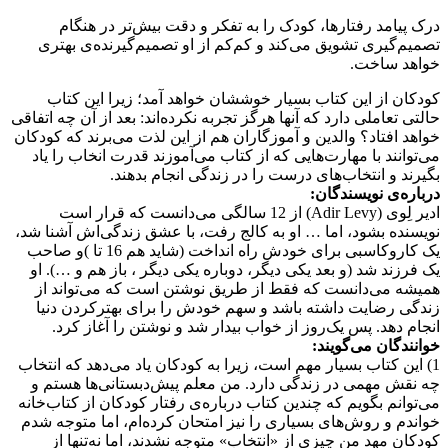
درک پیامد رفتارها، کودک را به تفکر و دقت بیش‌تر در هنگام
تصمیم‌گیری تشویق می‌کند و کم‌کم از او تصمیم‌گیرنده‌ی بهتری
خواهد ساخت.
کودکان از این کتاب بسیار خوششان خواهد آمد؛ زیرا این کتاب
حالتی تعاملی دارد که آنها هرگز تجربه نکرده‌اند: بعد از آن چه اتفاقی
خواهد افتاد؟ والدین و آموزگاران هم از این لذت می‌برند که کودکان
می‌توانند با مهارت‌هایی که از کتاب می‌آموزند قدرت انخاب را یاد
بگیرند و انتخاب‌های درست را در زندگی انجام بدهند.
درباره‌ی نویسندگان:
ادیر لِوی (Adir Levy) از 12 سالگی می‌دانست که قرار است
نویسنده بشود، اما … او به کالج رفت، با عشق زندگی‌اش آشنا شد،
یک کاروکاسبی برای خودش راه انداخت (شاید هم 16 تا )و صاحب
یک فرزند شد (و بعد یکی دیگر، دوباره یکی دیگر ، باز هم و …). او
همیشه می‌دانست که فقط از طریق نوشتن است که می‌تواند از
زندگی رضایت داشته باشد و سهم خودش را برای بهترکردن دنیا
انجام دهد. پس یک‌روز از خواب بیدار شد و نوشتن را آغاز کرد.
خوانندگان می‌گویند:
1) این کتاب بسیار مهم است، زیرا به کودکان یاد می‌دهد که انتخاب
چه نقش مهمی در زندگی دارد. من معلم پیش‌دبستانی‌ها هستم و
می‌توانم بگویم که چندین کتاب درباره‌ی رفتار کودکان از کتاب‌خانه
خواندم و روش‌های بسیاری را نیز امتحان کرده‌ام، اما متوجه شدم
کودکان مهد من چیزی از «انتخاب» متوجه نشدند، اما نه‌تنها از