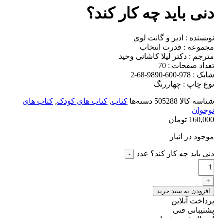
دنی باید چه کار کند؟
نویسنده : ادیر و گانت لوی
مجموعه : قدرت انتخاب
مترجم : دكتر لیلا كاشانی وحید
تعداد صفحات : 70
شابک : 978-600-9890-68-2
نوع چاپ : چهاررنگ
شناسه کالا
505288
دسته‌ها
کتاب
,
کتاب های کودک
,
کتاب های
نوجوان
160,000
تومان
موجود در انبار
دنی باید چه کار کند؟ عدد
-
+
افزودن به سبد خرید
پرداخت آنلاین
پشتیبانی فنی