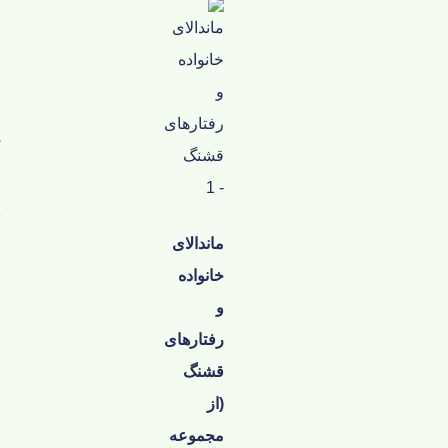
ماندالای
خانواده
و
رفتارهای
قشنگ
(از
مجموعه