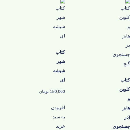
کتاب
شهر
شیشه
کتاب
ای
کلوین
150,000
تومان
و
افزودن
هابز
به سبد
(در
خرید
جستجوی