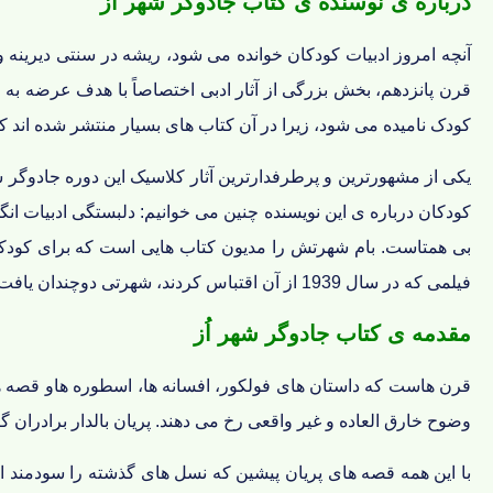
درباره ی نوسنده ی کتاب جادوگر شهر اُز
آنچه امروز ادبیات کودکان خوانده می شود، ریشه در سنتی دیرینه و ب
قرن پانزدهم، بخش بزرگی از آثار ادبی اختصاصاً با هدف عرضه به 
کودک نامیده می شود، زیرا در آن کتاب های بسیار منتشر شده اند که
کودکان درباره ی این نویسنده چنین می خوانیم: دلبستگی ادبیات انگلی
بی همتاست. بام شهرتش را مدیون کتاب هایی است که برای کودکان 
فیلمی که در سال 1939 از آن اقتباس کردند، شهرتی دوچندان یافت به طوری که اکنون می توان گفت که از مظاهر فرهنگی آمریکا به حساب می آید.
مقدمه ی کتاب جادوگر شهر اُز
قرن هاست که داستان های فولکور، افسانه ها، اسطوره هاو قصه های
وضوح خارق العاده و غیر واقعی رخ می دهند. پریان بالدار برادران گ
با این همه قصه های پریان پیشین که نسل های گذشته را سودمند اف