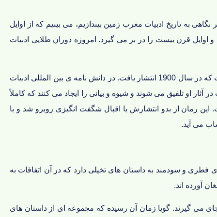
نگاهی به تاریخ ادبیات مغرب زمین بیندازیم، می بینیم که از اوایل
 اوایل قرن بیست را در بر می گیرد. امروزه دوران طلایی ادبیات
یکی از مشهورترین و پرطرفدارترین آثار کلاسیک این دوره جادوگر شهر از از نوشته ی ال فرانک بام ( متولد 1856 و متوفی به 1919) است که در سال 1900 انتشار یافت. در دانش نامه ی بین المللی ادبیات
آثار او تلفیق می شوند و شیوه و بیانی را ایجاد می کنند که کاملاً
این رمان از بدو انتشارش با اقبال شگفت انگیزی روبرو شد و با
 فطری و سودمند به داستان های تخیلی دارد که در آن اتفاقات به
ان آورده اند.
جای می گیرند. گویا زمان آن رسیده که مجموعه ای از داستان های