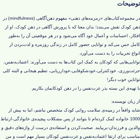
توضیحات
در مجموعه‌کتاب‌های «زمزمه‌های ذهنی» مفهوم ذهن‌آگاهی (mindfulness) در
ذهن کودک نقش می‌بندد؛ بدان معنا که با پرورش آگاهی در ذهن کودک،‌ او از
افکار،‌ احساسات و اَعمال خود آگاه می‌شود و در هر موقعیتی آن را به‌طور
کامل حس می‌کند و توانایی حضور کامل در زندگی روزمره و لذت‌بردن از
انواع تجربیات را به دست می‌آورد.
توانایی‌هایی که کودکان به کمک این کتاب‌ها به دست می‌آورند: اعتمادبه‌نفس،
جرئت‌ورزی، خودکنترلی،خودشکوفایی،خودارزیابی‎، تنظیم هیجانی و البته کلی
تواناییِ خوب دیگر!
با تهیه‌ی این بسته بذر عزت‌نفس را در ذهن کودکانمان بکاریم.
از زبان نویسنده:
شاید واقعاً در زمینه‌ی سلامت روانی کودک متخصص نباشم، اما به بیش از
1000 خانواده کمک کرد‌ه‌ام تا بتوانند از پس مشکلات پیچیده‌ی خانوادگی-ارتباط
والدین و فرزندان-بربیایند. صحبت‌کردن و استفاده‌‌ی درست از واژه‌های دقیق و
مناسب برای ارتقا اعتمادبه‌نفس و عزت‌نفس کودکان بسیار مهم است و من