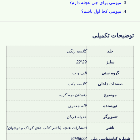
میومی برای چی عجله دارم؟
میومی کجا اول باشم؟
توضیحات تکمیلی
جلد
گلاسه رنگی
سایز
29*22
گروه سنی
الف و ب
صفحات داخلی
گلاسه مات
موضوع
داستان بچه گربه
نویسنده
لاله جعفری
تصویرگر
حدیثه قربان
ناشر
انتشارات غنچه (ناشر کتاب های کودک و نوجوان)
شماره کتابشناسی ملی
8946633