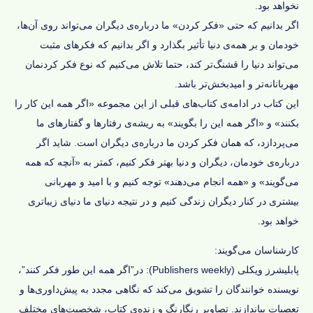
نخواهد بود.
اگر بدانیم که حتی «فکر کردن» ما درباره‌ی دیگران می‌تواند روی آن‌ها،
خودمان و بر همه‌ی دنیا تأثیر بگذارد و اگر بدانیم که فکرهای مثبت
می‌تواند دنیا را قشنگ‌تر کند، حتما تلاش می‌کنیم که نوع فکر کردنمان
مهربانانه‌تر و امیدبخش‌تر باشد.
این کتاب در ادامه‌ی کتاب‌های قبلی از این مجموعه «اگر همه این کار را
بکنند» و «اگر همه این را بگویند» به ریشه‌ی رفتارها و گفتارهای ما
می‌پردازد، که همان فکر کردن ما درباره‌ی دیگران است. شاید اگر
درباره‌ی خودمان، دیگران و دنیا بهتر فکر کنیم، کمتر به «آنچه که همه
می‌گویند» و «همه انجام می‌دهند» توجه کنیم و با امید و مهربانی
بیشتری در کنار دیگران زندگی کنیم و در نتیجه دنیای ما دنیای زیباتری
خواهد بود.
کارشناسان می‌گویند:
پابلیشرز ویکلی (Publishers weekly):
در”اگر همه این طور فکر کنند”،
نویسنده خوانندگان را تشویق می‌کند که نگاهی مجدد به ‌پیش‌داوری‌ها و
تعصبات بیاندازند. تصاویر رنگارنگ و زنده‌ی کتاب، شخصیت‌های مختلف