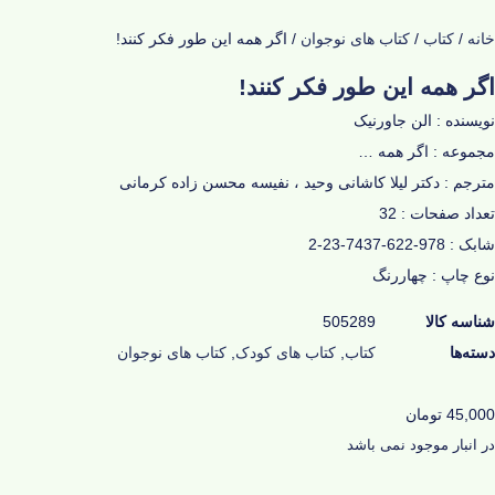
خانه
/
کتاب
/
کتاب های نوجوان
/ اگر همه این طور فکر کنند!
اگر همه این طور فکر کنند!
نویسنده : الن جاورنیک
مجموعه : اگر همه …
مترجم : دكتر لیلا كاشانی وحید ، نفیسه محسن زاده كرمانی
تعداد صفحات : 32
شابک : 978-622-7437-23-2
نوع چاپ : چهاررنگ
شناسه کالا
505289
دسته‌ها
کتاب
,
کتاب های کودک
,
کتاب های نوجوان
45,000
تومان
در انبار موجود نمی باشد