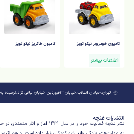
کامیون خودروبر نیکو تویز
کامیون خاکریز نیکو تویز
اطلاعات بیشتر
تهران.خیابان انقلاب.خیابان 12فروردین.خیابان لبافی نژاد.نرسیده به خیابان منیری جاوید.پلاک189.طبقه سوم
انتشارات غنچه
نشر غنچه فعالیت خود را در سال 
به مهارت‌های زندگی و‌اندیشه‌ کودکان قرار داده است. و هم اکنون،