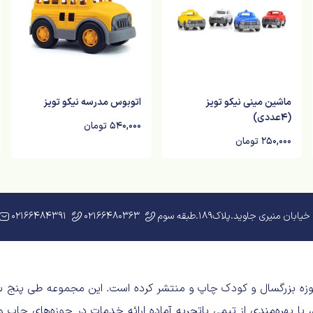
ماشین مینی نیکو تویز
اتوبوس مدرسه نیکو تویز
(4عددی)
540,000
تومان
250,000
تومان
02166484391
02166480363
۱۳69 آغاز و‌ آثار متعددی در حوزه‌ بزرگسال و کودک چاپ و منتشر کرده است. این مجموعه
 با بهره‌مندی از تیمی باتجربه آماده‌ ارائه‌ خدمات در حوزه‌های چاپ و