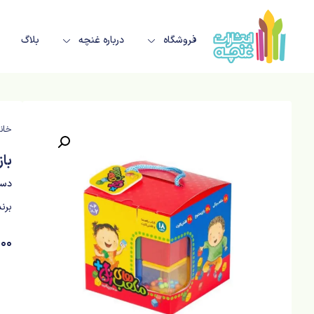
فروشگاه
درباره غنچه
بلاگ
خان
باز
دست
برن
000