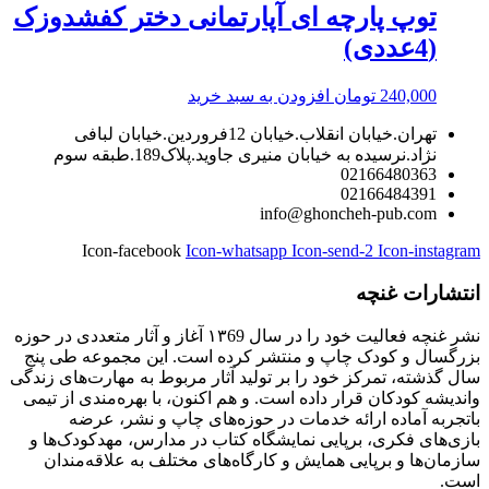
توپ پارچه ای آپارتمانی دختر کفشدوزک
(4عددی)
240,000
تومان
افزودن به سبد خرید
تهران.خیابان انقلاب.خیابان 12فروردین.خیابان لبافی
نژاد.نرسیده به خیابان منیری جاوید.پلاک189.طبقه سوم
02166480363
02166484391
info@ghoncheh-pub.com
Icon-facebook
Icon-whatsapp
Icon-send-2
Icon-instagram
انتشارات غنچه
نشر غنچه فعالیت خود را در سال ۱۳69 آغاز و‌ آثار متعددی در حوزه‌
بزرگسال و کودک چاپ و منتشر کرده است. این مجموعه طی پنج
سال گذشته، تمرکز خود را بر تولید آثار مربوط به مهارت‌های زندگی
و‌اندیشه‌ کودکان قرار داده است. و هم اکنون، با بهره‌مندی از تیمی
باتجربه آماده‌ ارائه‌ خدمات در حوزه‌های چاپ و نشر، عرضه‌
بازی‌های فکری، برپایی نمایشگاه کتاب در مدارس، مهدکودک‌ها و
سازمان‌ها و برپایی همایش و کارگاه‌های مختلف به علاقه‌مندان
است.