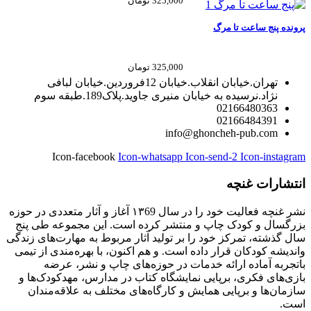
325,000
تومان
پرونده پنج ساعت تا مرگ
325,000
تومان
تهران.خیابان انقلاب.خیابان 12فروردین.خیابان لبافی
نژاد.نرسیده به خیابان منیری جاوید.پلاک189.طبقه سوم
02166480363
02166484391
info@ghoncheh-pub.com
Icon-facebook
Icon-whatsapp
Icon-send-2
Icon-instagram
انتشارات غنچه
نشر غنچه فعالیت خود را در سال ۱۳69 آغاز و‌ آثار متعددی در حوزه‌
بزرگسال و کودک چاپ و منتشر کرده است. این مجموعه طی پنج
سال گذشته، تمرکز خود را بر تولید آثار مربوط به مهارت‌های زندگی
و‌اندیشه‌ کودکان قرار داده است. و هم اکنون، با بهره‌مندی از تیمی
باتجربه آماده‌ ارائه‌ خدمات در حوزه‌های چاپ و نشر، عرضه‌
بازی‌های فکری، برپایی نمایشگاه کتاب در مدارس، مهدکودک‌ها و
سازمان‌ها و برپایی همایش و کارگاه‌های مختلف به علاقه‌مندان
است.