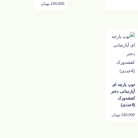
240,000
تومان
توپ پارچه ای
آپارتمانی دختر
کفشدوزک
(4عددی)
240,000
تومان