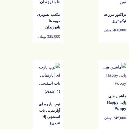
تراکتور مزرعه
مکعب تصویری
نیکو تویز
میوه ها
بافرزندان
468,000
تومان
325,000
تومان
ماشین هپی
پاپی Happy
توپ پارچه ای
Puppy
آپارتمانی باب
اسفنجی (4
745,000
تومان
عددی)